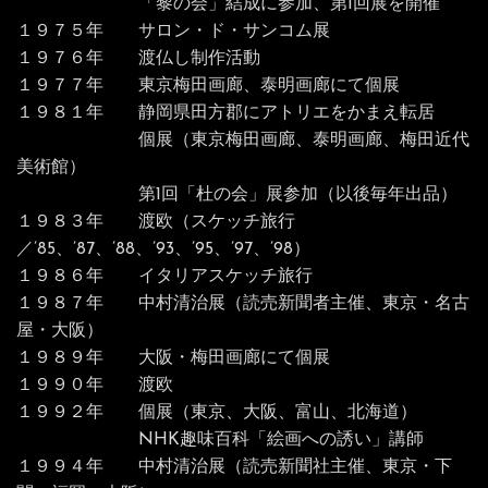
「黎の会」結成に参加、第1回展を開催
１９７５年 サロン・ド・サンコム展
１９７６年 渡仏し制作活動
１９７７年 東京梅田画廊、泰明画廊にて個展
１９８１年 静岡県田方郡にアトリエをかまえ転居
個展（東京梅田画廊、泰明画廊、梅田近代
美術館）
第1回「杜の会」展参加（以後毎年出品）
１９８３年 渡欧（スケッチ旅行
／’85、’87、’88、’93、’95、’97、’98）
１９８６年 イタリアスケッチ旅行
１９８７年 中村清治展（読売新聞者主催、東京・名古
屋・大阪）
１９８９年 大阪・梅田画廊にて個展
１９９０年 渡欧
１９９２年 個展（東京、大阪、富山、北海道）
NHK趣味百科「絵画への誘い」講師
１９９４年 中村清治展（読売新聞社主催、東京・下