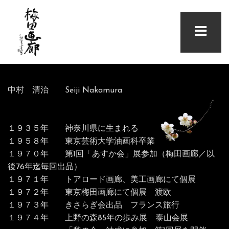
中村 清治 Seiji Nakamura
１９３５年 神奈川県に生まれる
１９５８年 東京芸術大学油画科卒業
１９７０年 第1回「あすか会」展参加（梅田画廊／以
後76年迄毎回出品）
１９７１年 トアロード画廊、美工画廊にて個展
１９７２年 東京梅田画廊にて個展 渡欧
１９７３年 きさらぎ会出品 フランス旅行
１９７４年 上野の森85年の歩み展 泰山会展