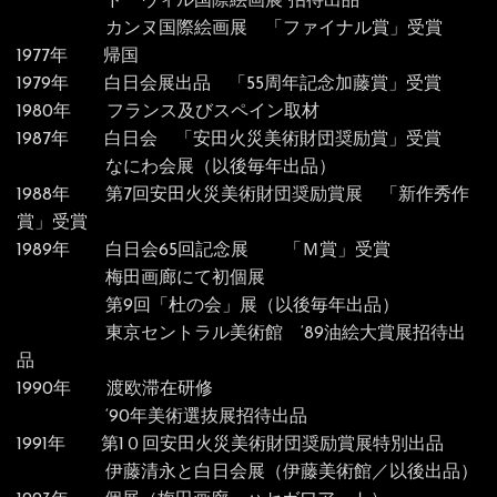
ドーヴィル国際絵画展 招待出品
カンヌ国際絵画展 「ファイナル賞」受賞
1977年 帰国
1979年 白日会展出品 「55周年記念加藤賞」受賞
1980年 フランス及びスペイン取材
1987年 白日会 「安田火災美術財団奨励賞」受賞
なにわ会展（以後毎年出品）
1988年 第7回安田火災美術財団奨励賞展 「新作秀作
賞」受賞
1989年 白日会65回記念展 「Ｍ賞」受賞
梅田画廊にて初個展
第9回「杜の会」展（以後毎年出品）
東京セントラル美術館 ‘89油絵大賞展招待出
品
1990年 渡欧滞在研修
‘90年美術選抜展招待出品
1991年 第1０回安田火災美術財団奨励賞展特別出品
伊藤清永と白日会展（伊藤美術館／以後出品）